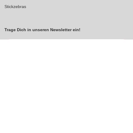
Stickzebras
Trage Dich in unseren Newsletter ein!
Indem Du fortfährst, akzeptierst Du unsere
Datenschutzerklärung
jetzt anmelden
VERTRAG WIDERRUFEN