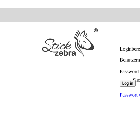
Loginber
Benutzern
Password
Sh
Log in
Passwort 