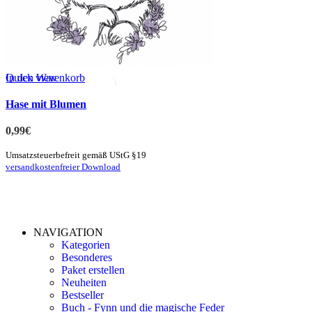
Quick view
In den Warenkorb
zur Merkliste hinzufügen
Hase mit Blumen
0,99
€
Umsatzsteuerbefreit gemäß UStG §19
versandkostenfreier Download
NAVIGATION
Kategorien
Besonderes
Paket erstellen
Neuheiten
Bestseller
Buch - Fynn und die magische Feder