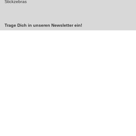
Stickzebras
Trage Dich in unseren Newsletter ein!
Indem Du fortfährst, akzeptierst Du unsere
Datenschutzerklärung
jetzt anmelden
VERTRAG WIDERRUFEN