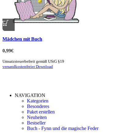
Quick view
Mädchen mit Buch
zur Merkliste hinzufügen
0,99
€
Umsatzsteuerbefreit gemäß UStG §19
versandkostenfreier Download
NAVIGATION
Kategorien
Besonderes
Paket erstellen
Neuheiten
Bestseller
Buch - Fynn und die magische Feder