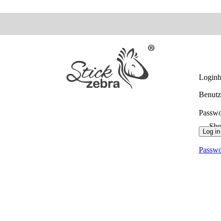
Loginb
Benutz
Passw
Sh
Log in
Passwo