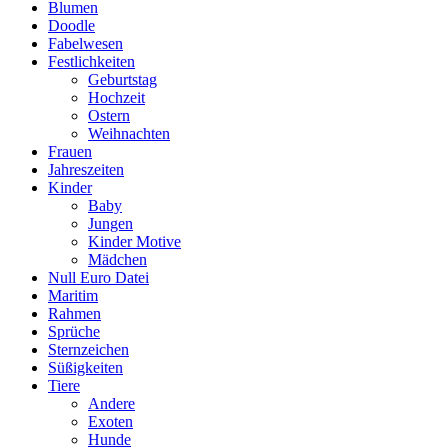
Blumen
Doodle
Fabelwesen
Festlichkeiten
Geburtstag
Hochzeit
Ostern
Weihnachten
Frauen
Jahreszeiten
Kinder
Baby
Jungen
Kinder Motive
Mädchen
Null Euro Datei
Maritim
Rahmen
Sprüche
Sternzeichen
Süßigkeiten
Tiere
Andere
Exoten
Hunde