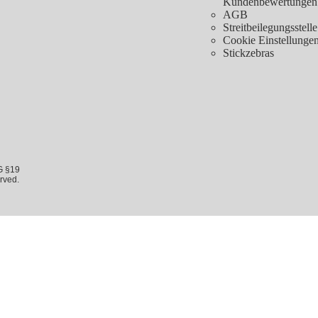
Kundenbewertungen
AGB
Streitbeilegungsstelle
Cookie Einstellunge
Stickzebras
G §19
rved.