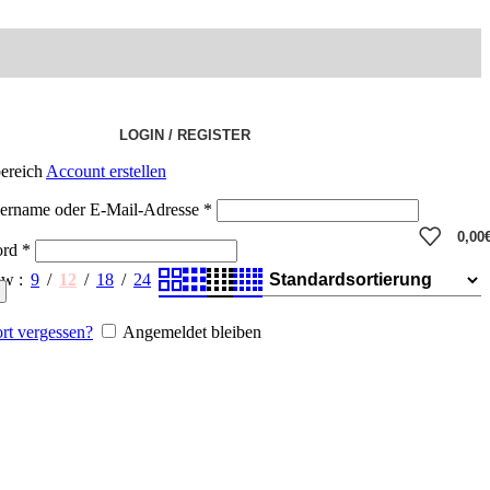
LOGIN / REGISTER
ereich
Account erstellen
ername oder E-Mail-Adresse
*
0,00
ord
*
ow
9
12
18
24
rt vergessen?
Angemeldet bleiben