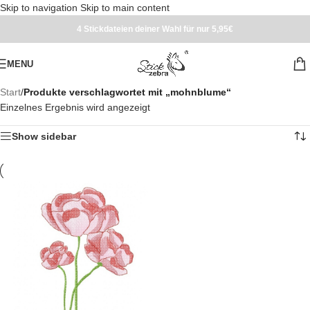
Skip to navigation
Skip to main content
4 Stickdateien deiner Wahl für nur 5,95€
MENU
Start
/
Produkte verschlagwortet mit „mohnblume“
Einzelnes Ergebnis wird angezeigt
Show sidebar