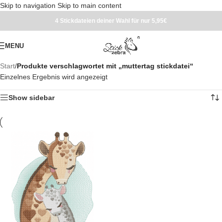
Skip to navigation
Skip to main content
4 Stickdateien deiner Wahl für nur 5,95€
MENU
Start
/
Produkte verschlagwortet mit „muttertag stickdatei“
Einzelnes Ergebnis wird angezeigt
Show sidebar