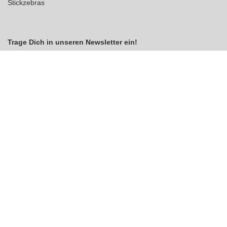
Stickzebras
Trage Dich in unseren Newsletter ein!
Indem Du fortfährst, akzeptierst Du unsere
Datenschutzerklärung
jetzt anmelden
VERTRAG WIDERRUFEN