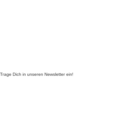
Widerruf
Echtheit von Kundenbewertungen
AGB
Streitbeilegungsstelle
Cookie Einstellungen
Stickzebras
Trage Dich in unseren Newsletter ein!
Indem Du fortfährst, akzeptierst Du unsere
Datenschutzerklärung
jetzt anmelden