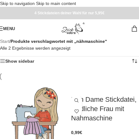
Skip to navigation
Skip to main content
4 Stickdateien deiner Wahl für nur 5,95€
MENU
Start
/
Produkte verschlagwortet mit „nähmaschine“
Alle 2 Ergebnisse werden angezeigt
Show sidebar
Näh Dame Stickdatei,
niedliche Frau mit
Nähmaschine
0,99
€