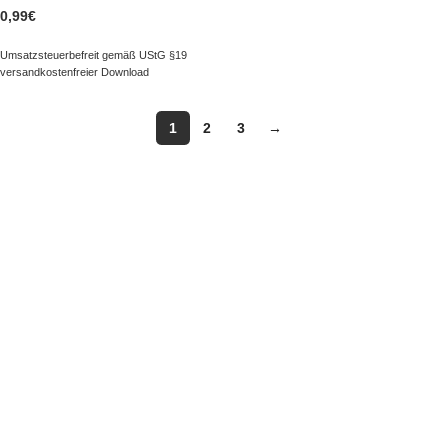
0,99
€
Umsatzsteuerbefreit gemäß UStG §19
versandkostenfreier Download
1
2
3
→
NAVIGATION
Kategorien
Besonderes
Paket erstellen
Neuheiten
Bestseller
Buch - Fynn und die magische Feder