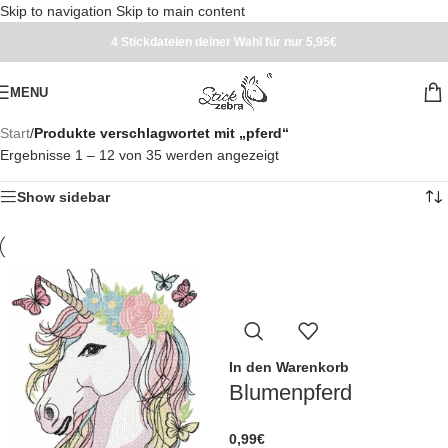
Skip to navigation
Skip to main content
4 Stickdateien deiner Wahl für nur 5,95€
MENU
Start
/
Produkte verschlagwortet mit „pferd“
Ergebnisse 1 – 12 von 35 werden angezeigt
Show sidebar
In den Warenkorb
Blumenpferd
0,99
€