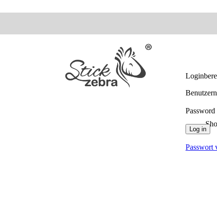
Loginber
Benutzern
Password
Sh
Log in
Passwort 