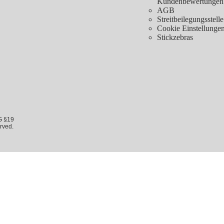
Kundenbewertungen
AGB
Streitbeilegungsstelle
Cookie Einstellunge
Stickzebras
G §19
rved.