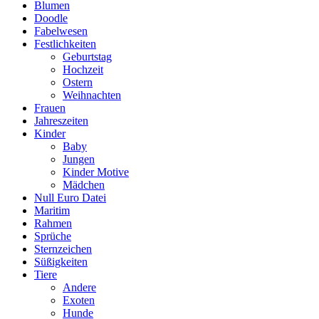
Blumen
Doodle
Fabelwesen
Festlichkeiten
Geburtstag
Hochzeit
Ostern
Weihnachten
Frauen
Jahreszeiten
Kinder
Baby
Jungen
Kinder Motive
Mädchen
Null Euro Datei
Maritim
Rahmen
Sprüche
Sternzeichen
Süßigkeiten
Tiere
Andere
Exoten
Hunde