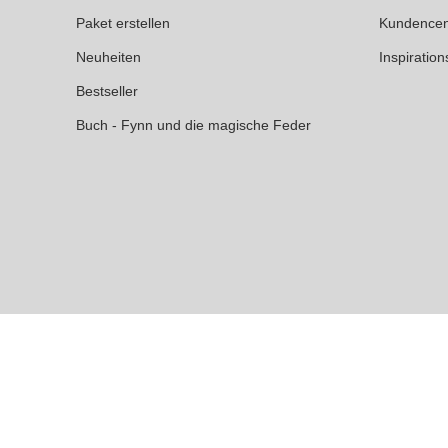
Paket erstellen
Kundencen
Neuheiten
Inspiration
Bestseller
Buch - Fynn und die magische Feder
* Umsatzsteuerbefreit gemäß USt
Stickzebra 2026 – All Rights Rese
Made with ♥ by
nets4u.eu