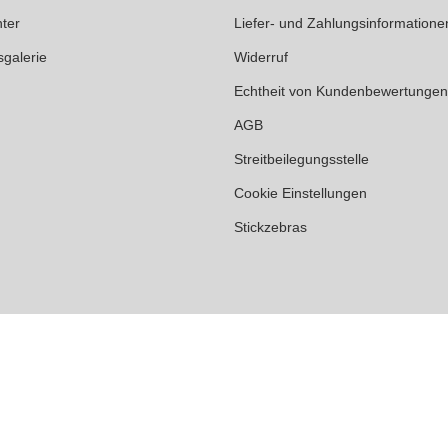
ter
Liefer- und Zahlungsinformatione
sgalerie
Widerruf
Echtheit von Kundenbewertungen
AGB
Streitbeilegungsstelle
Cookie Einstellungen
Stickzebras
G §19
rved.
Merkliste