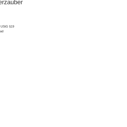
rzauber
 UStG §19
oad