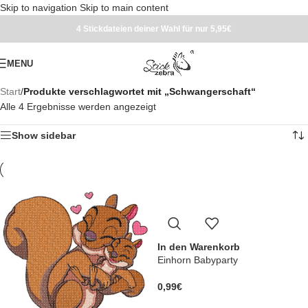
Skip to navigation
Skip to main content
4 Stickdateien deiner Wahl für nur 5,95€
MENU
Start
/
Produkte verschlagwortet mit „Schwangerschaft“
Alle 4 Ergebnisse werden angezeigt
Show sidebar
In den Warenkorb
Einhorn Babyparty
0,99
€