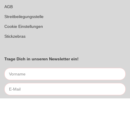
AGB
Streitbeilegungsstelle
Cookie Einstellungen
Stickzebras
Trage Dich in unseren Newsletter ein!
Indem Du fortfährst, akzeptierst Du unsere
Datenschutzerklärung
jetzt anmelden