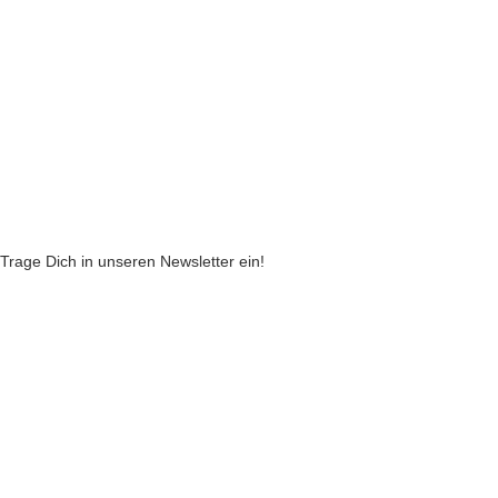
Widerruf
Echtheit von Kundenbewertungen
AGB
Streitbeilegungsstelle
Cookie Einstellungen
Stickzebras
Trage Dich in unseren Newsletter ein!
Indem Du fortfährst, akzeptierst Du unsere
Datenschutzerklärung
jetzt anmelden