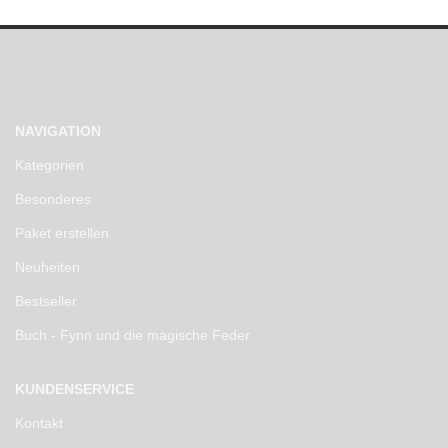
NAVIGATION
Kategorien
Besonderes
Paket erstellen
Neuheiten
Bestseller
Buch - Fynn und die magische Feder
KUNDENSERVICE
Kontakt