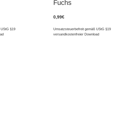
Fuchs
0,99
€
 UStG §19
Umsatzsteuerbefreit gemäß UStG §19
oad
versandkostenfreier Download