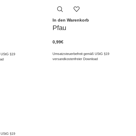
In den Warenkorb
Pfau
0,99
€
Umsatzsteuerbefreit gemäß UStG §19
 UStG §19
versandkostenfreier Download
oad
 UStG §19