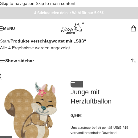
Skip to navigation
Skip to main content
4 Stickdateien deiner Wahl für nur 5,95€
MENU
Start
/
Produkte verschlagwortet mit „Süß“
Alle 4 Ergebnisse werden angezeigt
Show sidebar
Junge mit
Herzluftballon
0,99
€
Umsatzsteuerbefreit gemäß UStG §19
versandkostenfreier Download