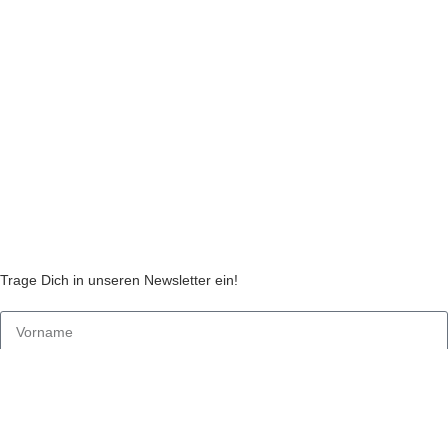
Liefer- und Zahlungsinformationen
Widerruf
Echtheit von Kundenbewertungen
AGB
Streitbeilegungsstelle
Cookie Einstellungen
Stickzebras
Trage Dich in unseren Newsletter ein!
Indem Du fortfährst, akzeptierst Du unsere
Datenschutzerklärung
jetzt anmelden