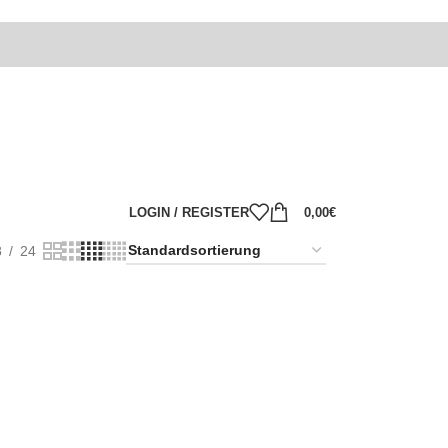
LOGIN / REGISTER
0,00
€
8
24