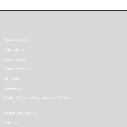
NAVIGATION
Kategorien
Besonderes
Paket erstellen
Neuheiten
Bestseller
Buch - Fynn und die magische Feder
KUNDENSERVICE
Kontakt