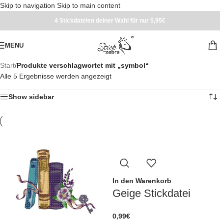
Skip to navigation
Skip to main content
4 Stickdateien deiner Wahl für nur 5,95€
MENU
Start
/
Produkte verschlagwortet mit „symbol“
Alle 5 Ergebnisse werden angezeigt
Show sidebar
In den Warenkorb
Geige Stickdatei
0,99
€