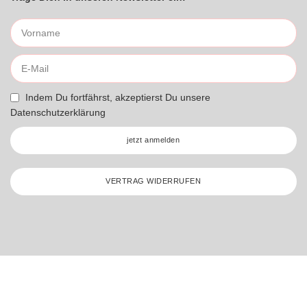
Indem Du fortfährst, akzeptierst Du unsere
Datenschutzerklärung
jetzt anmelden
VERTRAG WIDERRUFEN
* Umsatzsteuerbefreit gemäß UStG §19
Stickzebra 2026 – All Rights Reserved.
Made with ♥ by
nets4u.eu