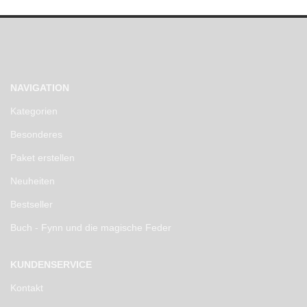
NAVIGATION
Kategorien
Besonderes
Paket erstellen
Neuheiten
Bestseller
Buch - Fynn und die magische Feder
KUNDENSERVICE
Kontakt