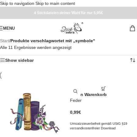
Skip to navigation
Skip to main content
4 Stickdateien deiner Wahl für nur 5,95€
MENU
Start
/
Produkte verschlagwortet mit „symbole“
Alle 11 Ergebnisse werden angezeigt
Show sidebar
In den Warenkorb
Feder
0,99
€
Umsatzsteuerbefreit gemäß UStG §19
versandkostenfreier Download