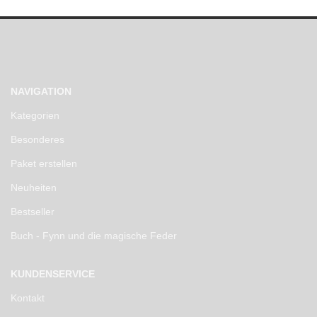
NAVIGATION
Kategorien
Besonderes
Paket erstellen
Neuheiten
Bestseller
Buch - Fynn und die magische Feder
KUNDENSERVICE
Kontakt