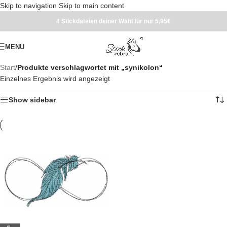
Skip to navigation
Skip to main content
4 Stickdateien deiner Wahl für nur 5,95€
MENU
Start
/
Produkte verschlagwortet mit „synikolon“
Einzelnes Ergebnis wird angezeigt
Show sidebar