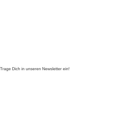
Widerruf
Echtheit von Kundenbewertungen
AGB
Streitbeilegungsstelle
Cookie Einstellungen
Stickzebras
Trage Dich in unseren Newsletter ein!
Indem Du fortfährst, akzeptierst Du unsere
Datenschutzerklärung
jetzt anmelden