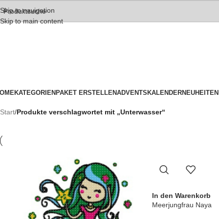
Skip to navigation
Skip to main content
OME
KATEGORIEN
PAKET ERSTELLEN
ADVENTSKALENDER
NEUHEITEN
Start
/
Produkte verschlagwortet mit „Unterwasser“
In den Warenkorb
Meerjungfrau Naya