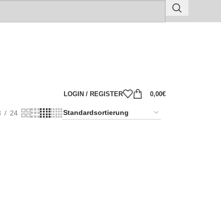
LOGIN / REGISTER
0,00
€
8
24