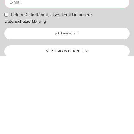
Indem Du fortfährst, akzeptierst Du unsere
Datenschutzerklärung
jetzt anmelden
VERTRAG WIDERRUFEN
* Umsatzsteuerbefreit gemäß UStG §19
Stickzebra 2026 – All Rights Reserved.
Made with ♥ by
nets4u.eu
Merkliste
Warenkorb