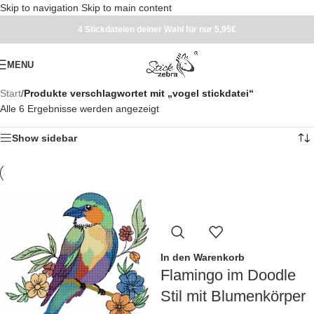
Skip to navigation
Skip to main content
4 Stickdateien deiner Wahl für nur 5,95€
MENU
Start
/
Produkte verschlagwortet mit „vogel stickdatei“
Alle 6 Ergebnisse werden angezeigt
Show sidebar
In den Warenkorb
Flamingo im Doodle
Stil mit Blumenkörper