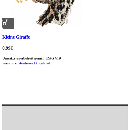
Quick view
Kleine Giraffe
zur Merkliste hinzufügen
0,99
€
Umsatzsteuerbefreit gemäß UStG §19
versandkostenfreier Download