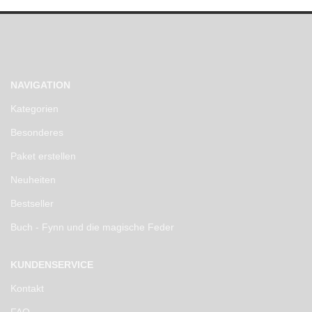
NAVIGATION
Kategorien
Besonderes
Paket erstellen
Neuheiten
Bestseller
Buch - Fynn und die magische Feder
KUNDENSERVICE
Kontakt
FAQ