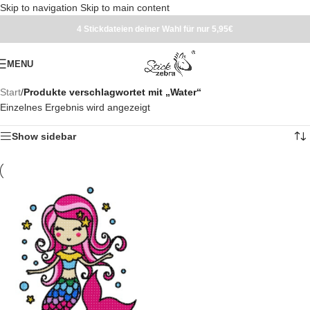
Skip to navigation
Skip to main content
4 Stickdateien deiner Wahl für nur 5,95€
MENU
Start
/
Produkte verschlagwortet mit „Water“
Einzelnes Ergebnis wird angezeigt
Show sidebar