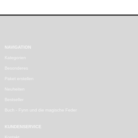
NAVIGATION
Kategorien
Besonderes
Paket erstellen
Neuheiten
Bestseller
Buch - Fynn und die magische Feder
KUNDENSERVICE
Kontakt