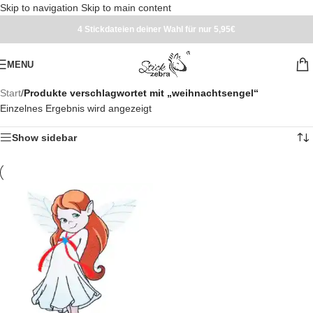
Skip to navigation
Skip to main content
4 Stickdateien deiner Wahl für nur 5,95€
MENU
Start
/
Produkte verschlagwortet mit „weihnachtsengel“
Einzelnes Ergebnis wird angezeigt
Show sidebar