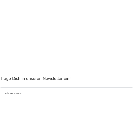
Liefer- und Zahlungsinformationen
Widerruf
Echtheit von Kundenbewertungen
AGB
Streitbeilegungsstelle
Cookie Einstellungen
Stickzebras
Trage Dich in unseren Newsletter ein!
Indem Du fortfährst, akzeptierst Du unsere
Datenschutzerklärung
jetzt anmelden