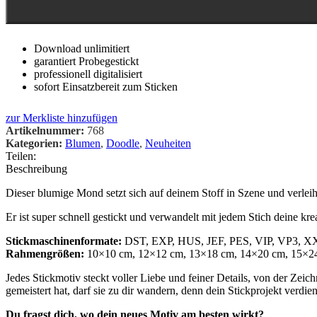
Download unlimitiert
garantiert Probegestickt
professionell digitalisiert
sofort Einsatzbereit zum Sticken
zur Merkliste hinzufügen
Artikelnummer:
768
Kategorien:
Blumen
,
Doodle
,
Neuheiten
Teilen:
Beschreibung
Dieser blumige Mond setzt sich auf deinem Stoff in Szene und verleih
Er ist super schnell gestickt und verwandelt mit jedem Stich deine krea
Stickmaschinenformate:
DST, EXP, HUS, JEF, PES, VIP, VP3, 
Rahmengrößen:
10×10 cm, 12×12 cm, 13×18 cm, 14×20 cm, 15×2
Jedes Stickmotiv steckt voller Liebe und feiner Details, von der Zeich
gemeistert hat, darf sie zu dir wandern, denn dein Stickprojekt verdien
Du fragst dich, wo dein neues Motiv am besten wirkt?