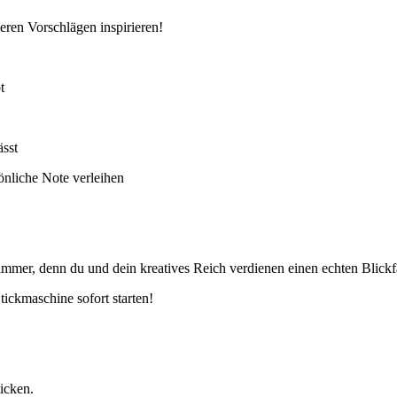
seren Vorschlägen inspirieren!
t
ässt
nliche Note verleihen
hzimmer, denn du und dein kreatives Reich verdienen einen echten Blick
ickmaschine sofort starten!
icken.