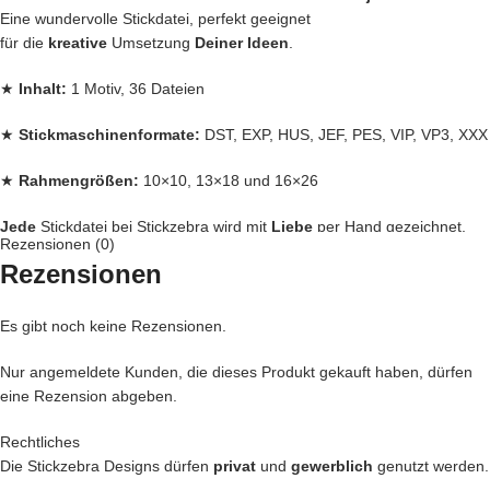
Eine wundervolle Stickdatei, perfekt geeignet
für die
kreative
Umsetzung
Deiner Ideen
.
★
Inhalt:
1 Motiv, 36 Dateien
★
Stickmaschinenformate:
DST, EXP, HUS, JEF, PES, VIP, VP3, XXX
★
Rahmengrößen:
10×10, 13×18 und 16×26
Jede
Stickdatei bei Stickzebra wird mit
Liebe
per Hand gezeichnet,
Rezensionen (0)
Rezensionen
mit Herzblut digitalisiert und für
herausragende Qualität
die wir
liefern, getestet,
Es gibt noch keine Rezensionen.
den bei uns kommen nur die
BESTEN
Dateien in unseren Shop.
Nur angemeldete Kunden, die dieses Produkt gekauft haben, dürfen
Du kannst mit unseren Stickdateien deine
Handtasche
kreativ
eine Rezension abgeben.
verschönern und zu einem Einzelstück machen
… oder vielleicht ein
Handtuch
individuell so gestalten wie Du es
Rechtliches
liebst?
Die Stickzebra Designs dürfen
privat
und
gewerblich
genutzt werden.
… auch die
Kleidung
Deiner Kinder kannst Du besticken und damit