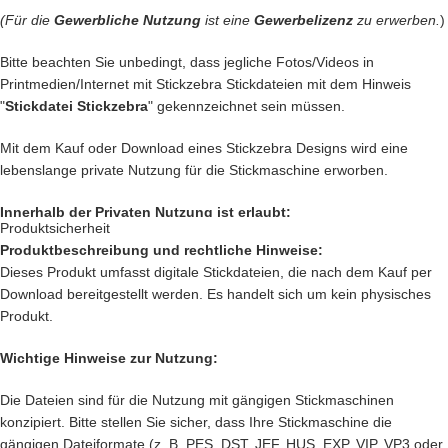
Kinderaugen zum glitzern bringen
(Für die
Gewerbliche Nutzung
ist eine
Gewerbelizenz
zu erwerben.
)
… kreiere
Geschenke
die einzigartig sind und nie vergessen werden.
… schenke
Jacken, Hemden, Kissen, Taschen
und vieles mehr
Bitte beachten Sie unbedingt, dass jegliche Fotos/Videos in
einen zauberhaften Look mit Deiner
Kreativität.
Printmedien/Internet mit Stickzebra Stickdateien mit dem Hinweis
"
Stickdatei Stickzebra
" gekennzeichnet sein müssen.
Das sind nur unsere
Ideen
. Du hast jetzt ganz sicher noch genialere
Idee im Kopf. Lass Deiner Fantasie freien Lauf.
Mit dem Kauf oder Download eines Stickzebra Designs wird eine
Setze Deine Ideen heute noch um und kaufe jetzt dieses tolle
lebenslange private Nutzung für die Stickmaschine erworben.
Einhorn.
Innerhalb der Privaten Nutzung ist erlaubt:
Produktsicherheit
Nach deiner Bestellung, kannst Du, die wundervolle Datei
direkt
Produktbeschreibung und rechtliche Hinweise:
Private Nutzung auf einem Produkt, das mit einer Stickmaschine
herunterladen
.
Dieses Produkt umfasst digitale Stickdateien, die nach dem Kauf per
hergestellt worden ist, oder ein Produkt, das mit einer Stickzebra
Download bereitgestellt werden. Es handelt sich um kein physisches
Stickdatei bestickt wurde.
Produkt.
Nutzung auf Produkten, die als Geschenk oder Spende dienen sollen.
Innerhalb der Privaten Nutzung ist nicht erlaubt:
Wichtige Hinweise zur Nutzung:
Verkauf und verschenken des digitalen Produkts.
Die Dateien sind für die Nutzung mit gängigen Stickmaschinen
Verkauf des
Produkts, das mit einer Stickmaschine hergestellt worden
konzipiert. Bitte stellen Sie sicher, dass Ihre Stickmaschine die
ist, oder ein Produkt, das mit einer Stickzebra Stickdatei bestickt
gängigen Dateiformate (z. B. PES, DST, JEF, HUS, EXP, VIP, VP3 oder