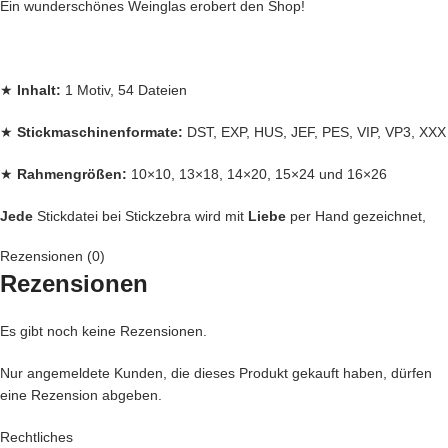
Ein wunderschönes Weinglas erobert den Shop!
★
Inhalt:
1 Motiv, 54 Dateien
★
Stickmaschinenformate:
DST, EXP, HUS, JEF, PES, VIP, VP3, XXX
★
Rahmengrößen:
10×10, 13×18, 14×20, 15×24 und 16×26
Jede
Stickdatei bei Stickzebra wird mit
Liebe
per Hand gezeichnet,
Rezensionen (0)
mit Herzblut digitalisiert und für
herausragende Qualität
die wir
Rezensionen
liefern, getestet,
Denn bei uns kommen nur die
BESTEN
Dateien in unseren Shop.
Es gibt noch keine Rezensionen.
Nur angemeldete Kunden, die dieses Produkt gekauft haben, dürfen
eine Rezension abgeben.
Du kannst mit unseren Stickdateien deine
Handtasche
kreativ
verschönern und zu einem Einzelstück machen
Rechtliches