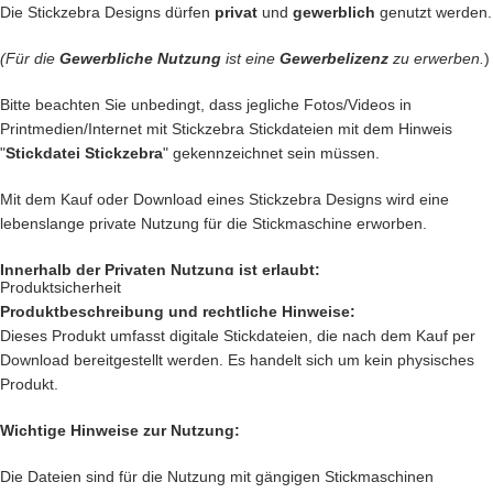
Die Stickzebra Designs dürfen
privat
und
gewerblich
genutzt werden.
… oder vielleicht ein
Handtuch
individuell so gestalten wie Du es
liebst?
(Für die
Gewerbliche Nutzung
ist eine
Gewerbelizenz
zu erwerben.
)
… auch die
Kleidung
Deiner Kinder kannst Du besticken und damit
Bitte beachten Sie unbedingt, dass jegliche Fotos/Videos in
Kinderaugen zum glitzern bringen
Printmedien/Internet mit Stickzebra Stickdateien mit dem Hinweis
"
Stickdatei Stickzebra
" gekennzeichnet sein müssen.
… kreiere
Geschenke
die einzigartig sind und nie vergessen werden.
Mit dem Kauf oder Download eines Stickzebra Designs wird eine
… schenke
Jacken, Hemden, Kissen, Taschen
und vieles mehr
lebenslange private Nutzung für die Stickmaschine erworben.
einen zauberhaften Look mit Deiner
Kreativität.
Innerhalb der Privaten Nutzung ist erlaubt:
Produktsicherheit
Produktbeschreibung und rechtliche Hinweise:
Private Nutzung auf einem Produkt, das mit einer Stickmaschine
Das sind nur unsere
Ideen
. Du hast jetzt ganz sicher noch genialere
Dieses Produkt umfasst digitale Stickdateien, die nach dem Kauf per
hergestellt worden ist, oder ein Produkt, das mit einer Stickzebra
Idee im Kopf. Lass Deiner Fantasie freien Lauf.
Download bereitgestellt werden. Es handelt sich um kein physisches
Stickdatei bestickt wurde.
Produkt.
Nutzung auf Produkten, die als Geschenk oder Spende dienen sollen.
Setze Deine Ideen heute noch um und kaufe jetzt
dieses tolle
Innerhalb der Privaten Nutzung ist nicht erlaubt:
Weinglas
.
Wichtige Hinweise zur Nutzung:
Verkauf und verschenken des digitalen Produkts.
Nach deiner Bestellung, kannst Du die wundervolle Datei
direkt
Die Dateien sind für die Nutzung mit gängigen Stickmaschinen
Verkauf des
Produkts, das mit einer Stickmaschine hergestellt worden