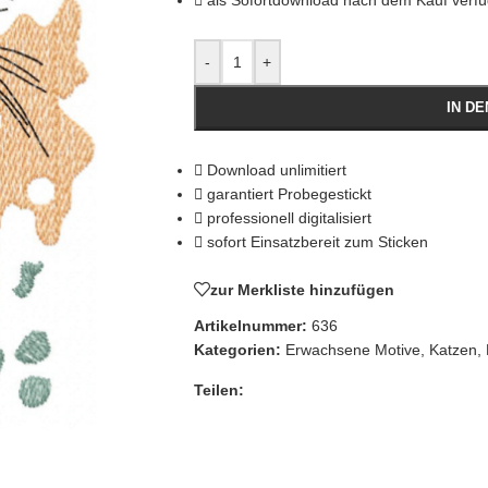
als Sofortdownload nach dem Kauf verf
-
+
IN D
Download unlimitiert
garantiert Probegestickt
professionell digitalisiert
sofort Einsatzbereit zum Sticken
zur Merkliste hinzufügen
Artikelnummer:
636
Kategorien:
Erwachsene Motive
,
Katzen
,
Teilen: