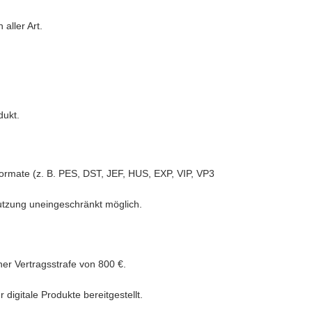
aller Art.
dukt.
iformate (z. B. PES, DST, JEF, HUS, EXP, VIP, VP3
Nutzung uneingeschränkt möglich.
ner Vertragsstrafe von 800 €.
igitale Produkte bereitgestellt.