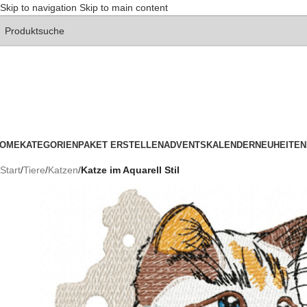
Skip to navigation
Skip to main content
OME
KATEGORIEN
PAKET ERSTELLEN
ADVENTSKALENDER
NEUHEITEN
Start
/
Tiere
/
Katzen
/
Katze im Aquarell Stil