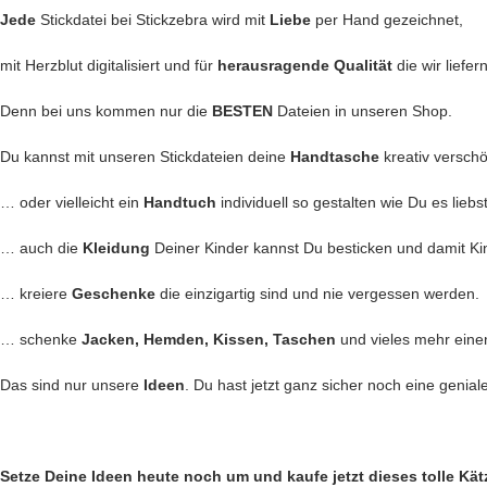
Jede
Stickdatei bei Stickzebra wird mit
Liebe
per Hand gezeichnet,
mit Herzblut digitalisiert und für
herausragende Qualität
die wir liefer
Denn bei uns kommen nur die
BESTEN
Dateien in unseren Shop.
Du kannst mit unseren Stickdateien deine
Handtasche
kreativ versch
… oder vielleicht ein
Handtuch
individuell so gestalten wie Du es liebs
… auch die
Kleidung
Deiner Kinder kannst Du besticken und damit Ki
… kreiere
Geschenke
die einzigartig sind und nie vergessen werden.
… schenke
Jacken, Hemden, Kissen, Taschen
und vieles mehr eine
Das sind nur unsere
Ideen
. Du hast jetzt ganz sicher noch eine genial
Setze Deine Ideen heute noch um und kaufe jetzt
dieses tolle Kä