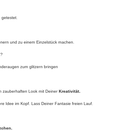
n getestet.
önern und zu einem Einzelstück machen.
t?
nderaugen zum glitzern bringen
n zauberhaften Look mit Deiner
Kreativität.
ere Idee im Kopf. Lass Deiner Fantasie freien Lauf.
tzchen.