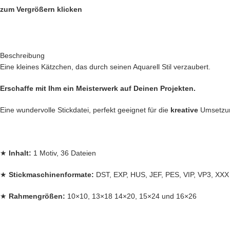
zum Vergrößern klicken
Beschreibung
Eine kleines Kätzchen, das durch seinen Aquarell Stil verzaubert.
Erschaffe mit Ihm ein Meisterwerk auf Deinen Projekten.
Eine wundervolle Stickdatei, perfekt geeignet für die
kreative
Umsetz
★
Inhalt:
1 Motiv, 36 Dateien
★
Stickmaschinenformate:
DST, EXP, HUS, JEF, PES, VIP, VP3, XXX
★
Rahmengrößen:
10×10, 13×18 14×20, 15×24 und 16×26