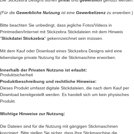
Die Stickzebra Designs dürfen
privat
und
gewerblich
genutzt werden.
Deiner Kinder funkeln wie Diamanten
– Geschenke erstellen, die sicher nie vergessen werden
(Für die
Gewerbliche Nutzung
ist eine
Gewerbelizenz
zu erwerben.
)
Das sind nur unsere Ideen. Du hast jetzt ganz sicher noch genialere
Bitte beachten Sie unbedingt, dass jegliche Fotos/Videos in
Idee im Kopf. Lass Deiner Fantasie freien Lauf.
Printmedien/Internet mit Stickzebra Stickdateien mit dem Hinweis
"
Stickdatei Stickzebra
" gekennzeichnet sein müssen.
Setze Deine Ideen heute noch um und kaufe jetzt diesen traumhaften
Lavendelrahmen.
Mit dem Kauf oder Download eines Stickzebra Designs wird eine
lebenslange private Nutzung für die Stickmaschine erworben.
Nach deiner Bestellung, kannst du, die wundervolle Datei
direkt
herunterladen
.
Innerhalb der Privaten Nutzung ist erlaubt:
Produktsicherheit
Produktbeschreibung und rechtliche Hinweise:
Private Nutzung auf einem Produkt, das mit einer Stickmaschine
Dieses Produkt umfasst digitale Stickdateien, die nach dem Kauf per
hergestellt worden ist, oder ein Produkt, das mit einer Stickzebra
Download bereitgestellt werden. Es handelt sich um kein physisches
Stickdatei bestickt wurde.
Produkt.
Nutzung auf Produkten, die als Geschenk oder Spende dienen sollen.
Innerhalb der Privaten Nutzung ist nicht erlaubt:
Wichtige Hinweise zur Nutzung:
Verkauf und verschenken des digitalen Produkts.
Die Dateien sind für die Nutzung mit gängigen Stickmaschinen
Verkauf des
Produkts, das mit einer Stickmaschine hergestellt worden
konzipiert. Bitte stellen Sie sicher, dass Ihre Stickmaschine die