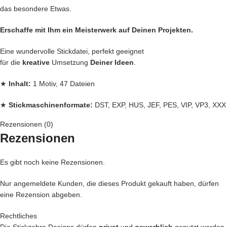
das besondere Etwas.
Erschaffe mit Ihm ein Meisterwerk auf Deinen Projekten.
Eine wundervolle Stickdatei, perfekt geeignet
für die
kreative
Umsetzung
Deiner Ideen
.
★
Inhalt:
1 Motiv, 47 Dateien
★
Stickmaschinenformate:
DST, EXP, HUS, JEF, PES, VIP, VP3, XXX
Rezensionen (0)
★
Rahmengrößen:
13×18, 14×20, 15×24 und 16×26
Rezensionen
Jede
Stickdatei bei Stickzebra wird mit Liebe per Hand gezeichnet, mit
Herzblut digitalisiert und für
herausragende Qualität
die wir liefern,
Es gibt noch keine Rezensionen.
getestet, bei uns kommen nur die
BESTEN
Dateien in unseren Shop.
Nur angemeldete Kunden, die dieses Produkt gekauft haben, dürfen
– Du kannst mit unseren Stickdateien deine
Handtasche
kreativ
eine Rezension abgeben.
verschönern und zu einem Einzelstück machen
– Ein
Handtuch
individuell so gestalten wie Du es liebst
Rechtliches
– Die
Kleidung
Deiner Kinder so genial besticken, das die Augen