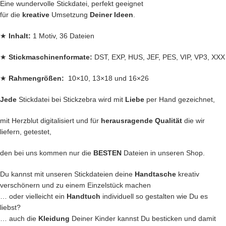
Eine wundervolle Stickdatei, perfekt geeignet
für die
kreative
Umsetzung
Deiner Ideen
.
★
Inhalt:
1 Motiv, 36 Dateien
★
Stickmaschinenformate:
DST, EXP, HUS, JEF, PES, VIP, VP3, XXX
★
Rahmengrößen:
10×10, 13×18 und 16×26
Jede
Stickdatei bei Stickzebra wird mit
Liebe
per Hand gezeichnet,
mit Herzblut digitalisiert und für
herausragende Qualität
die wir
liefern, getestet,
den bei uns kommen nur die
BESTEN
Dateien in unseren Shop.
Du kannst mit unseren Stickdateien deine
Handtasche
kreativ
verschönern und zu einem Einzelstück machen
… oder vielleicht ein
Handtuch
individuell so gestalten wie Du es
liebst?
… auch die
Kleidung
Deiner Kinder kannst Du besticken und damit