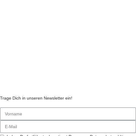
Impressum
Datenschutzerklärung
Liefer- und Zahlungsinformationen
Widerruf
Echtheit von Kundenbewertungen
AGB
Streitbeilegungsstelle
Cookie Einstellungen
Stickzebras
Trage Dich in unseren Newsletter ein!