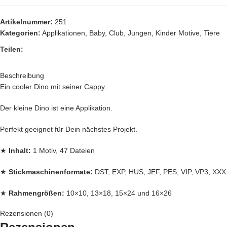
Artikelnummer:
251
Kategorien:
Applikationen
,
Baby
,
Club
,
Jungen
,
Kinder Motive
,
Tiere
Teilen:
Beschreibung
Ein cooler Dino mit seiner Cappy.
Der kleine Dino ist eine Applikation.
Perfekt geeignet für Dein nächstes Projekt.
★
Inhalt:
1 Motiv, 47 Dateien
★
Stickmaschinenformate:
DST, EXP, HUS, JEF, PES, VIP, VP3, XXX
★
Rahmengrößen:
10×10, 13×18, 15×24 und 16×26
Rezensionen (0)
Jede
Stickdatei bei Stickzebra wird mit Liebe per Hand gezeichnet, mit
Herzblut digitalisiert und für
herausragende Qualität
die wir liefern,