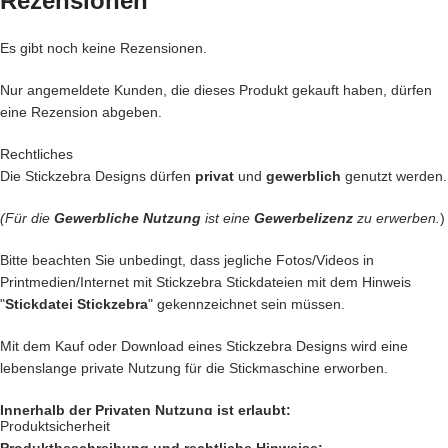
Rezensionen
getestet, bei uns kommen nur die
BESTEN
Dateien in unseren Shop.
Es gibt noch keine Rezensionen.
– Du kannst mit unseren Stickdateien deine
Handtasche
kreativ
verschönern und zu einem Einzelstück machen
Nur angemeldete Kunden, die dieses Produkt gekauft haben, dürfen
– Ein
Handtuch
individuell so gestalten wie Du es liebst
eine Rezension abgeben.
– Die
Kleidung
Deiner Kinder so genial besticken, das die Augen
Deiner Kinder funkeln wie Diamanten
Rechtliches
– Geschenke erstellen, die sicher nie vergessen werden
Die Stickzebra Designs dürfen
privat
und
gewerblich
genutzt werden.
Das sind nur unsere Ideen. Du hast jetzt ganz sicher noch genialere
(Für die
Gewerbliche Nutzung
ist eine
Gewerbelizenz
zu erwerben.
)
Idee im Kopf. Lass Deiner Fantasie freien Lauf.
Bitte beachten Sie unbedingt, dass jegliche Fotos/Videos in
Setze Deine Ideen heute noch um und kaufe jetzt dieses hübsche
Printmedien/Internet mit Stickzebra Stickdateien mit dem Hinweis
Motiv.
"
Stickdatei Stickzebra
" gekennzeichnet sein müssen.
Nach deiner Bestellung, kannst du, die wundervolle Datei
direkt
Mit dem Kauf oder Download eines Stickzebra Designs wird eine
herunterladen
.
lebenslange private Nutzung für die Stickmaschine erworben.
Innerhalb der Privaten Nutzung ist erlaubt:
Produktsicherheit
Produktbeschreibung und rechtliche Hinweise: