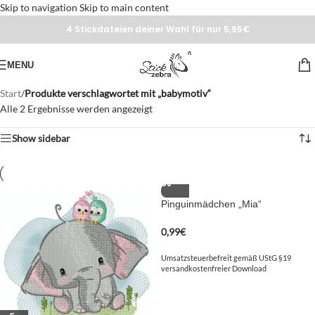
Skip to navigation
Skip to main content
4 Stickdateien deiner Wahl für nur 5,95€
MENU
Start
/
Produkte verschlagwortet mit „babymotiv“
Alle 2 Ergebnisse werden angezeigt
Show sidebar
Pinguinmädchen „Mia“
0,99
€
Umsatzsteuerbefreit gemäß UStG §19
versandkostenfreier Download