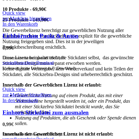
10 Produkte - 69,90€
Quick view
zur Merkliste hinzufügen
25 Produkte - 149,90€
In den Warenkorb
Die Gewerbelizenz berechtigt zur gewerblichen Nutzung aller
Eichhörnchen Paula & Anton
digitalen Produkte von Stickzebra, die explizit für die gewerbliche
Nutzung freigegeben sind. Dies ist in der jeweiligen
Produktbeschreibung ersichtlich.
0,99
€
Diese Lizenz beinhaltet nicht die Stickdatei selbst, das gewünschte
Umsatzsteuerbefreit gemäß UStG §19
versandkostenfreier Download
Stickzebra-Design muss separat erworben werden.
Lieferzeit: keine Lieferzeit (z.B. Download)
Keine digitale Weitergabe, kein Wiederverkauf und kein Teilen der
Stickdatei, alle Stickzebra-Designs sind urheberrechtlich geschützt.
Innerhalb der Gewerblichen Lizenz ist erlaubt:
Quick view
zur Merkliste hinzufügen
Gewerbliche Nutzung auf einem Produkt, das mit einer
In den Warenkorb
Stickmaschine hergestellt worden ist, oder ein Produkt, das
mit einer Stickzebra Stickdatei bestickt wurde, das Sie
Einhorn Stickdatei zum ausmalen
verkaufen wollen.
Nutzung auf Produkten, die als Geschenk oder Spende dienen
sollen.
0,99
€
Innerhalb der Gewerblichen Lizenz ist nicht erlaubt:
Umsatzsteuerbefreit gemäß UStG §19