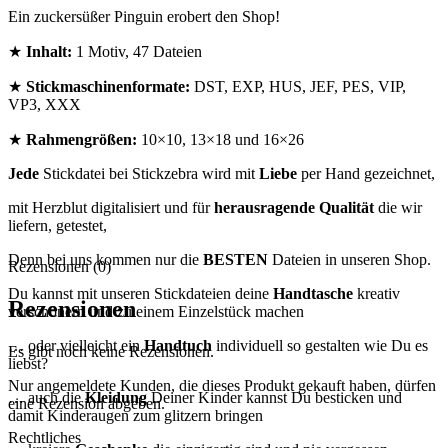
Ein zuckersüßer Pinguin erobert den Shop!
★
Inhalt:
1 Motiv, 47 Dateien
★
Stickmaschinenformate:
DST, EXP, HUS, JEF, PES, VIP,
VP3, XXX
★
Rahmengrößen:
10×10, 13×18 und 16×26
Jede
Stickdatei bei Stickzebra wird mit
Liebe
per Hand gezeichnet,
mit Herzblut digitalisiert und für
herausragende Qualität
die wir
liefern, getestet,
Denn bei uns kommen nur die
BESTEN
Dateien in unseren Shop.
Rezensionen (0)
Du kannst mit unseren Stickdateien deine
Handtasche
kreativ
Rezensionen
verschönern und zu einem Einzelstück machen
… oder vielleicht ein
Handtuch
individuell so gestalten wie Du es
Es gibt noch keine Rezensionen.
liebst?
Nur angemeldete Kunden, die dieses Produkt gekauft haben, dürfen
… auch die
Kleidung
Deiner Kinder kannst Du besticken und
eine Rezension abgeben.
damit Kinderaugen zum glitzern bringen
Rechtliches