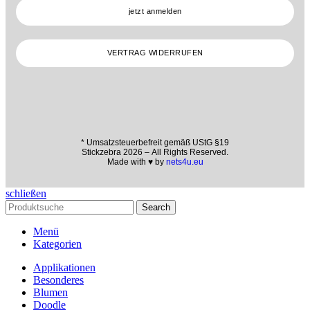
jetzt anmelden
VERTRAG WIDERRUFEN
* Umsatzsteuerbefreit gemäß UStG §19
Stickzebra 2026 – All Rights Reserved.
Made with ♥ by
nets4u.eu
schließen
Search
Menü
Kategorien
Applikationen
Besonderes
Blumen
Doodle