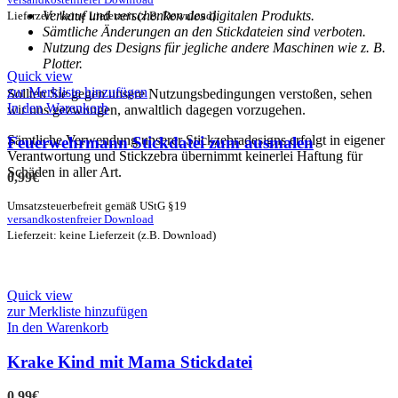
versandkostenfreier Download
Verkauf und verschenken des digitalen Produkts.
Lieferzeit: keine Lieferzeit (z.B. Download)
Sämtliche Änderungen an den Stickdateien sind verboten.
Nutzung des Designs für jegliche andere Maschinen wie z. B.
Plotter.
Quick view
zur Merkliste hinzufügen
Sollten Sie gegen unsere Nutzungsbedingungen verstoßen, sehen
In den Warenkorb
wir uns gezwungen, anwaltlich dagegen vorzugehen.
Sämtliche Verwendung unserer Stickzebradesigns erfolgt in eigener
Feuerwehrmann Stickdatei zum ausmalen
Verantwortung und Stickzebra übernimmt keinerlei Haftung für
Schäden in aller Art.
0,99
€
Umsatzsteuerbefreit gemäß UStG §19
versandkostenfreier Download
Lieferzeit: keine Lieferzeit (z.B. Download)
Quick view
zur Merkliste hinzufügen
In den Warenkorb
Krake Kind mit Mama Stickdatei
0,99
€