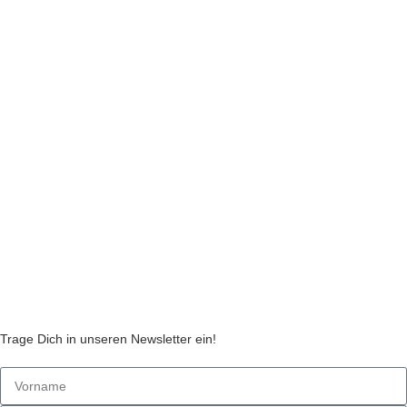
INFORMATIONEN
Impressum
Datenschutzerklärung
Liefer- und Zahlungsinformationen
Widerruf
Echtheit von Kundenbewertungen
AGB
Streitbeilegungsstelle
Cookie Einstellungen
Stickzebras
Trage Dich in unseren Newsletter ein!