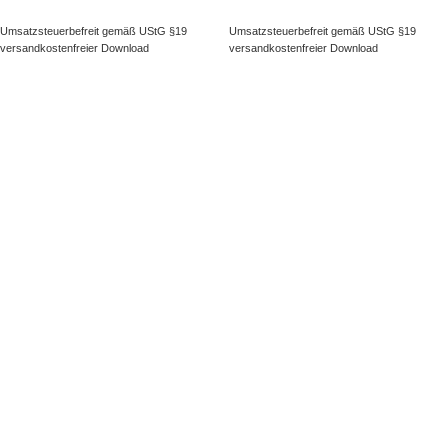
Umsatzsteuerbefreit gemäß UStG §19
Umsatzsteuerbefreit gemäß UStG §19
versandkostenfreier Download
versandkostenfreier Download