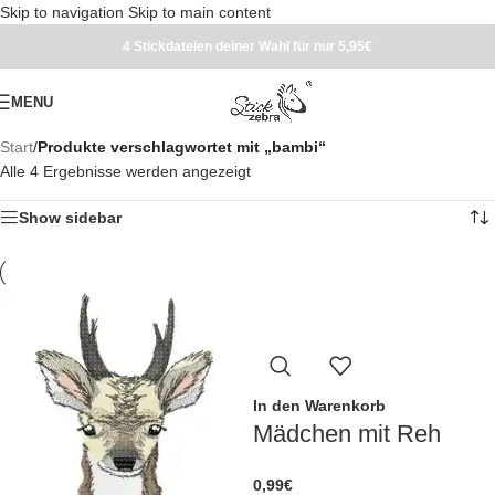
Skip to navigation
Skip to main content
4 Stickdateien deiner Wahl für nur 5,95€
MENU
Start
/
Produkte verschlagwortet mit „bambi“
Alle 4 Ergebnisse werden angezeigt
Show sidebar
In den Warenkorb
Mädchen mit Reh
0,99
€