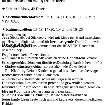
für die
kreative
Umsetzung
Deiner Ideen
.
★
Inhalt:
1 Motiv, 42 Dateien
★
Stickmaschinenformate:
DST, EXP, HUS, JEF, PES, VIP,
VP3, XXX
★
Rahmengrößen:
13×18, 14×20, 15×24 und 16×26
Rezensionen (0)
Jede
Stickdatei bei Stickzebra wird mit Liebe per Hand gezeichnet,
mit Herzblut digitalisiert und für
herausragende Qualität
die wir
Rezensionen
liefern, getestet, bei uns kommen nur die
BESTEN
Dateien in
unseren Shop.
Es gibt noch keine Rezensionen.
– Du kannst mit unseren Stickdateien deine
Handtasche
kreativ
verschönern und zu einem Einzelstück machen
Nur angemeldete Kunden, die dieses Produkt gekauft haben, dürfen
– Ein
Handtuch
individuell so gestalten wie Du es liebst
eine Rezension abgeben.
– Die
Kleidung
Deiner Kinder so genial besticken, das die Augen
Rechtliches
Deiner Kinder funkeln wie Diamanten
– Geschenke erstellen, die sicher nie vergessen werden
Die Stickzebra Designs dürfen
privat
und
gewerblich
genutzt
werden.
Das sind nur unsere Ideen. Du hast jetzt ganz sicher noch genialere
Idee im Kopf. Lass Deiner Fantasie freien Lauf.
(Für die
Gewerbliche Nutzung
ist eine
Gewerbelizenz
zu
erwerben.
)
Setze Deine Ideen heute noch um und kaufe jetzt diesem niedlichen
Rehkitz.