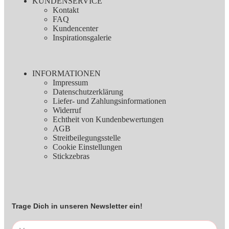
KUNDENSERVICE
wir uns gezwungen, anwaltlich dagegen vorzugehen.
Kontakt
FAQ
Sämtliche Verwendung unserer Stickzebradesigns erfolgt in eigener
Kundencenter
Verantwortung und Stickzebra übernimmt keinerlei Haftung für
Inspirationsgalerie
Schäden in aller Art.
INFORMATIONEN
Impressum
Datenschutzerklärung
Liefer- und Zahlungsinformationen
Widerruf
Echtheit von Kundenbewertungen
AGB
Streitbeilegungsstelle
Cookie Einstellungen
Stickzebras
Trage Dich in unseren Newsletter ein!