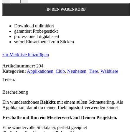
IN DEN WARENKORB
Download unlimitiert
garantiert Probegestickt
professionell digitalisiert
sofort Einsatzbereit zum Sticken
zur Merkliste hinzufügen
Artikelnummer:
294
Kategorien:
Applikationen
,
Club
,
Neuheiten
,
Tiere
,
Waldtiere
Teilen:
Beschreibung
Ein wunderschönes
Rehkitz
mit einem süßen Schmetterling. Als
Applikation, damit du deinen Lieblingsstoff verwenden kannst.
Erschaffe mit Ihm ein Meisterwerk auf Deinen Projekten.
Eine wundervolle Stickdatei, perfekt geeignet