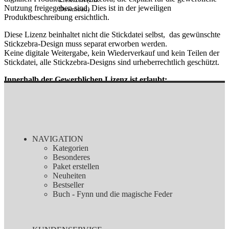
Nutzung freigegeben sind. Dies ist in der jeweiligen
Download)
Produktbeschreibung ersichtlich.
Diese Lizenz beinhaltet nicht die Stickdatei selbst, das gewünschte
Stickzebra-Design muss separat erworben werden.
Keine digitale Weitergabe, kein Wiederverkauf und kein Teilen der
Stickdatei, alle Stickzebra-Designs sind urheberrechtlich geschützt.
Innerhalb der Gewerblichen Lizenz ist erlaubt:
Gewerbliche Nutzung auf einem Produkt, das mit einer
Stickmaschine hergestellt worden ist, oder ein Produkt, das
mit einer Stickzebra Stickdatei bestickt wurde, das Sie
verkaufen wollen.
Nutzung auf Produkten, die als Geschenk oder Spende dienen
NAVIGATION
sollen.
Kategorien
Besonderes
Innerhalb der Gewerblichen Lizenz ist nicht erlaubt:
Paket erstellen
Neuheiten
Verkauf und verschenken des digitalen Produkts.
Bestseller
Sämtliche Änderungen an den Stickdateien sind verboten.
Buch - Fynn und die magische Feder
Nutzung des Designs für jegliche andere Maschinen wie z. B.
Plotter.
Sollten Sie gegen unsere Nutzungsbedingungen verstoßen, sehen