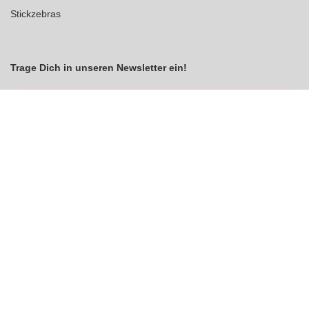
Stickzebras
Trage Dich in unseren Newsletter ein!
Indem Du fortfährst, akzeptierst Du unsere
Datenschutzerklärung
jetzt anmelden
VERTRAG WIDERRUFEN