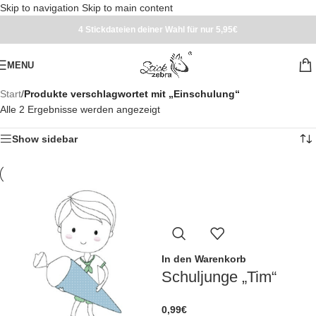
Skip to navigation
Skip to main content
4 Stickdateien deiner Wahl für nur 5,95€
MENU
Start
/
Produkte verschlagwortet mit „Einschulung“
Alle 2 Ergebnisse werden angezeigt
Show sidebar
In den Warenkorb
Schuljunge „Tim“
0,99
€