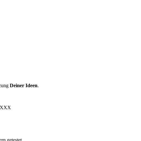
zung
Deiner Ideen
.
, XXX
ern getestet.