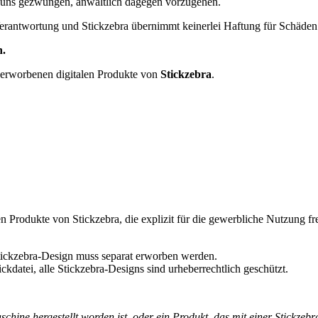
 uns gezwungen, anwaltlich dagegen vorzugehen.
erantwortung und Stickzebra übernimmt keinerlei Haftung für Schäden i
n.
 erworbenen digitalen Produkte von
Stickzebra
.
n Produkte von Stickzebra, die explizit für die gewerbliche Nutzung fr
 Stickzebra-Design muss separat erworben werden.
ckdatei, alle Stickzebra-Designs sind urheberrechtlich geschützt.
ine hergestellt worden ist, oder ein Produkt, das mit einer Stickzebra