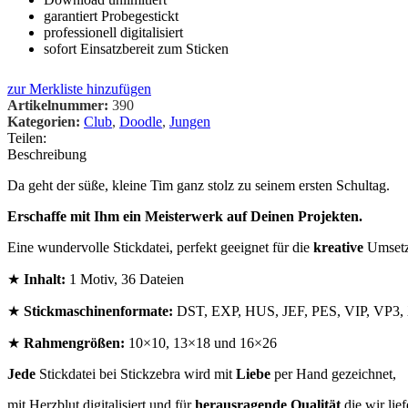
garantiert Probegestickt
professionell digitalisiert
sofort Einsatzbereit zum Sticken
zur Merkliste hinzufügen
Artikelnummer:
390
Kategorien:
Club
,
Doodle
,
Jungen
Teilen:
Beschreibung
Da geht der süße, kleine Tim ganz stolz zu seinem ersten Schultag.
Erschaffe mit Ihm ein Meisterwerk auf Deinen Projekten.
Eine wundervolle Stickdatei, perfekt geeignet für die
kreative
Umset
★
Inhalt:
1 Motiv, 36 Dateien
★
Stickmaschinenformate:
DST, EXP, HUS, JEF, PES, VIP, VP3
★
Rahmengrößen:
10×10, 13×18 und 16×26
Jede
Stickdatei bei Stickzebra wird mit
Liebe
per Hand gezeichnet,
mit Herzblut digitalisiert und für
herausragende Qualität
die wir lief