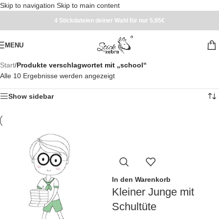
Skip to navigation
Skip to main content
4 Stickdateien deiner Wahl für nur 5,95€
MENU
Start
/
Produkte verschlagwortet mit „school“
Alle 10 Ergebnisse werden angezeigt
Show sidebar
In den Warenkorb
Kleiner Junge mit
Schultüte