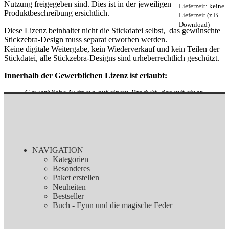
Nutzung freigegeben sind. Dies ist in der jeweiligen
Lieferzeit: keine
Produktbeschreibung ersichtlich.
Lieferzeit (z.B.
Download)
Diese Lizenz beinhaltet nicht die Stickdatei selbst, das gewünschte
Stickzebra-Design muss separat erworben werden.
Keine digitale Weitergabe, kein Wiederverkauf und kein Teilen der
Stickdatei, alle Stickzebra-Designs sind urheberrechtlich geschützt.
Innerhalb der Gewerblichen Lizenz ist erlaubt:
Gewerbliche Nutzung auf einem Produkt, das mit einer
Stickmaschine hergestellt worden ist, oder ein Produkt, das
mit einer Stickzebra Stickdatei bestickt wurde, das Sie
verkaufen wollen.
Nutzung auf Produkten, die als Geschenk oder Spende dienen
sollen.
NAVIGATION
Innerhalb der Gewerblichen Lizenz ist nicht erlaubt:
Kategorien
Besonderes
Verkauf und verschenken des digitalen Produkts.
Paket erstellen
Sämtliche Änderungen an den Stickdateien sind verboten.
Neuheiten
Nutzung des Designs für jegliche andere Maschinen wie z. B.
Bestseller
Plotter.
Buch - Fynn und die magische Feder
Sollten Sie gegen unsere Nutzungsbedingungen verstoßen, sehen
wir uns gezwungen, anwaltlich dagegen vorzugehen.