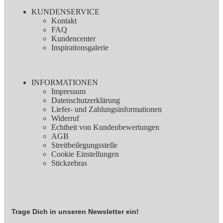
KUNDENSERVICE
Sämtliche Verwendung unserer Stickzebradesigns erfolgt in eigener
Kontakt
Verantwortung und Stickzebra übernimmt keinerlei Haftung für
FAQ
Schäden in aller Art.
Kundencenter
Inspirationsgalerie
INFORMATIONEN
Impressum
Datenschutzerklärung
Liefer- und Zahlungsinformationen
Widerruf
Echtheit von Kundenbewertungen
AGB
Streitbeilegungsstelle
Cookie Einstellungen
Stickzebras
Trage Dich in unseren Newsletter ein!