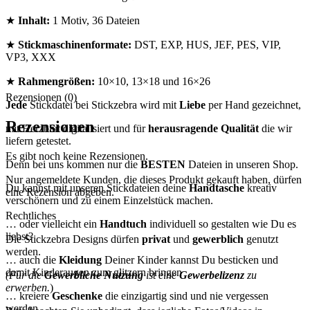
★
Inhalt:
1 Motiv, 36 Dateien
★
Stickmaschinenformate:
DST, EXP, HUS, JEF, PES, VIP,
VP3, XXX
★
Rahmengrößen:
10×10, 13×18 und 16×26
Rezensionen (0)
Jede
Stickdatei bei Stickzebra wird mit
Liebe
per Hand gezeichnet,
Rezensionen
mit Herzblut digitalisiert und für
herausragende Qualität
die wir
liefern getestet.
Es gibt noch keine Rezensionen.
Denn bei uns kommen nur die
BESTEN
Dateien in unseren Shop.
Nur angemeldete Kunden, die dieses Produkt gekauft haben, dürfen
Du kannst mit unseren Stickdateien deine
Handtasche
kreativ
eine Rezension abgeben.
verschönern und zu einem Einzelstück machen.
Rechtliches
… oder vielleicht ein
Handtuch
individuell so gestalten wie Du es
liebst?
Die Stickzebra Designs dürfen
privat
und
gewerblich
genutzt
werden.
… auch die
Kleidung
Deiner Kinder kannst Du besticken und
damit Kinderaugen zum glitzern bringen
(Für die
Gewerbliche Nutzung
ist eine
Gewerbelizenz
zu
erwerben.
)
… kreiere
Geschenke
die einzigartig sind und nie vergessen
werden.