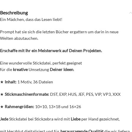
Beschreibung
Ein Mädchen, dass das Lesen liebt!
Prompt hat sie sich die letzten Bücher ergattern um darin in neue
Welten abzutauchen.
Erschaffe mit Ihr ein Meisterwerk auf Deinen Projekten.
Eine wundervolle Stickdatei, perfekt geeignet
für die
kreative
Umsetzung
Deiner Ideen
.
★
Inhalt:
1 Motiv, 36 Dateien
★
Stickmaschinenformate:
DST, EXP, HUS, JEF, PES, VIP, VP3, XXX
★
Rahmengrößen:
10×10, 13×18 und 16×26
Jede
Stickdatei bei Stickzebra wird mit
Liebe
per Hand gezeichnet,
mit Herzblut digitalisiert und für
herausragende Qualität
die wir liefern