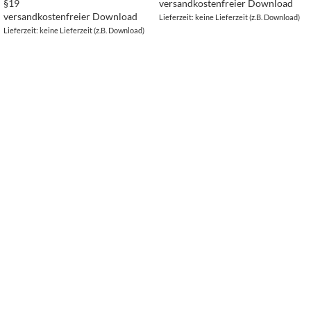
§19
versandkostenfreier Download
versandkostenfreier Download
Lieferzeit: keine Lieferzeit (z.B. Download)
Lieferzeit: keine Lieferzeit (z.B. Download)
NAVIGATION
Kategorien
Besonderes
Paket erstellen
Neuheiten
Bestseller
Buch - Fynn und die magische Feder
KUNDENSERVICE
Kontakt