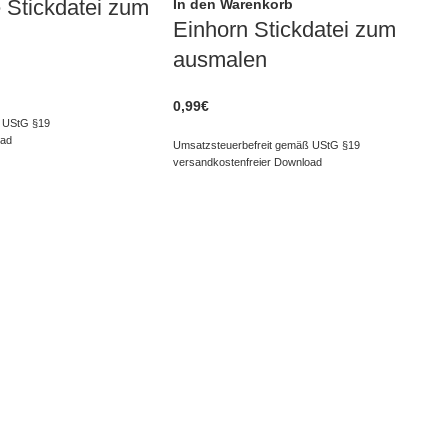
 Stickdatei zum
In den Warenkorb
Einhorn Stickdatei zum
ausmalen
0,99
€
 UStG §19
oad
Umsatzsteuerbefreit gemäß UStG §19
versandkostenfreier Download