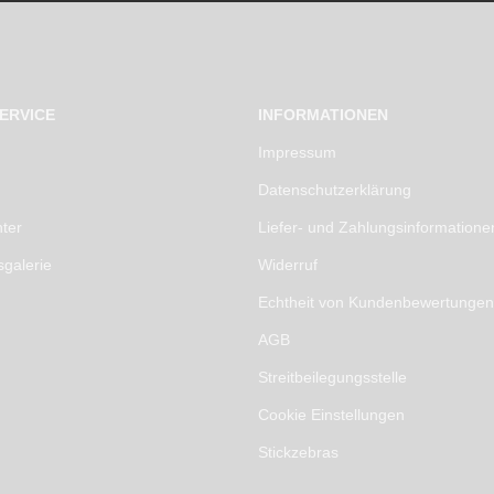
ERVICE
INFORMATIONEN
Impressum
Datenschutzerklärung
ter
Liefer- und Zahlungsinformatione
sgalerie
Widerruf
Echtheit von Kundenbewertungen
AGB
Streitbeilegungsstelle
Cookie Einstellungen
Stickzebras