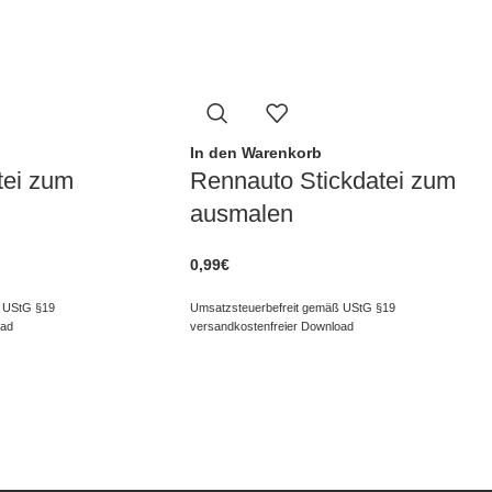
In den Warenkorb
tei zum
Rennauto Stickdatei zum
ausmalen
0,99
€
 UStG §19
Umsatzsteuerbefreit gemäß UStG §19
oad
versandkostenfreier Download