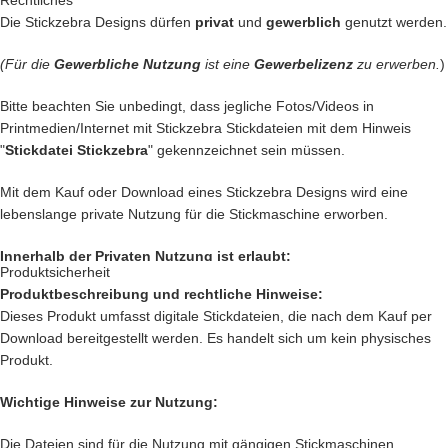
Rechtliches
gestalten)
Die Stickzebra Designs dürfen
privat
und
gewerblich
genutzt werden.
Diese Stoffkreide lässt sich super rauswaschen und dann kann wieder
(Für die
Gewerbliche Nutzung
ist eine
Gewerbelizenz
zu erwerben.
)
neu kreativ gestaltet werden, oder kurz mit dem Bügeleisen drüber
dann werden die Farben fixiert.
Bitte beachten Sie unbedingt, dass jegliche Fotos/Videos in
Printmedien/Internet mit Stickzebra Stickdateien mit dem Hinweis
★
Stickmaschinenformate:
DST, EXP, HUS, JEF, PES, VIP, VP3, XXX
"
Stickdatei Stickzebra
" gekennzeichnet sein müssen.
★
Rahmengrößen:
13×18 und 16×26
Mit dem Kauf oder Download eines Stickzebra Designs wird eine
lebenslange private Nutzung für die Stickmaschine erworben.
Jede
Stickdatei bei Stickzebra wird mit
Liebe
per Hand gezeichnet,
Innerhalb der Privaten Nutzung ist erlaubt:
mit Herzblut digitalisiert und für
herausragende Qualität
die wir
Produktsicherheit
liefern, getestet,
Produktbeschreibung und rechtliche Hinweise:
Private Nutzung auf einem Produkt, das mit einer Stickmaschine
Dieses Produkt umfasst digitale Stickdateien, die nach dem Kauf per
hergestellt worden ist, oder ein Produkt, das mit einer Stickzebra
Denn bei uns kommen nur die
BESTEN
Dateien in unseren Shop.
Download bereitgestellt werden. Es handelt sich um kein physisches
Stickdatei bestickt wurde.
Produkt.
Nutzung auf Produkten, die als Geschenk oder Spende dienen sollen.
Du kannst mit unseren Stickdateien deine
Handtasche
kreativ
Innerhalb der Privaten Nutzung ist nicht erlaubt:
verschönern und zu einem Einzelstück machen
Wichtige Hinweise zur Nutzung:
Verkauf und verschenken des digitalen Produkts.
… oder vielleicht ein
Handtuch
individuell so gestalten wie Du es
Die Dateien sind für die Nutzung mit gängigen Stickmaschinen