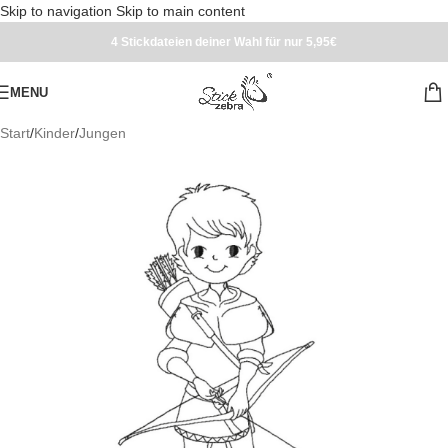
Skip to navigation
Skip to main content
4 Stickdateien deiner Wahl für nur 5,95€
MENU
Start
/
Kinder
/
Jungen