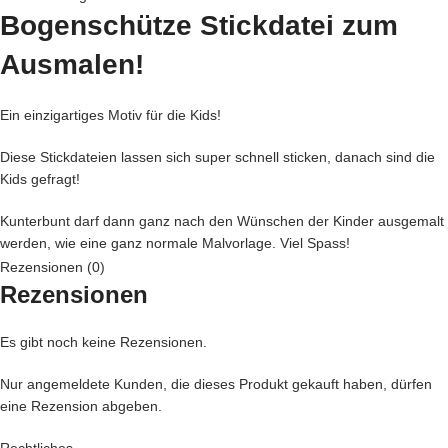
Bogenschütze Stickdatei zum
Ausmalen!
Ein einzigartiges Motiv für die Kids!
Diese Stickdateien lassen sich super schnell sticken, danach sind die
Kids gefragt!
Kunterbunt darf dann ganz nach den Wünschen der Kinder ausgemalt
werden, wie eine ganz normale Malvorlage. Viel Spass!
Rezensionen (0)
Die Mädels vom Stickzebra haben sich durch viele Stoffmalfarben
Rezensionen
probiert und die besten können wir Euch empfehlen.
Es gibt noch keine Rezensionen.
Stoffmalstifte (große Farbauswahl)
Nur angemeldete Kunden, die dieses Produkt gekauft haben, dürfen
Stoffmalstifte (günstige Variante)
eine Rezension abgeben.
Stoffmalkreide (lässt sich super auswaschen und wieder neu