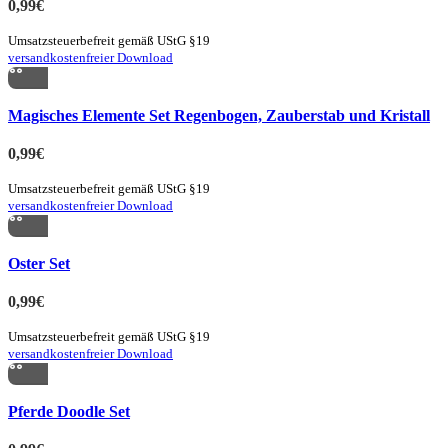
0,99
€
Umsatzsteuerbefreit gemäß UStG §19
versandkostenfreier Download
Quick view
Magisches Elemente Set Regenbogen, Zauberstab und Kristall
zur Merkliste hinzufügen
0,99
€
Umsatzsteuerbefreit gemäß UStG §19
versandkostenfreier Download
Quick view
Oster Set
zur Merkliste hinzufügen
0,99
€
Umsatzsteuerbefreit gemäß UStG §19
versandkostenfreier Download
Quick view
Pferde Doodle Set
zur Merkliste hinzufügen