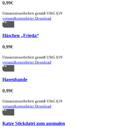
0,99
€
Umsatzsteuerbefreit gemäß UStG §19
versandkostenfreier Download
Quick view
Häschen „Frieda“
zur Merkliste hinzufügen
0,99
€
Umsatzsteuerbefreit gemäß UStG §19
versandkostenfreier Download
Quick view
Hasenbande
zur Merkliste hinzufügen
0,99
€
Umsatzsteuerbefreit gemäß UStG §19
versandkostenfreier Download
Quick view
Katze Stickdatei zum ausmalen
zur Merkliste hinzufügen