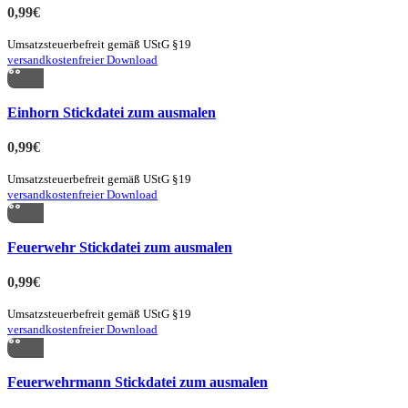
0,99
€
Umsatzsteuerbefreit gemäß UStG §19
versandkostenfreier Download
Quick view
Einhorn Stickdatei zum ausmalen
zur Merkliste hinzufügen
0,99
€
Umsatzsteuerbefreit gemäß UStG §19
versandkostenfreier Download
Quick view
Feuerwehr Stickdatei zum ausmalen
zur Merkliste hinzufügen
0,99
€
Umsatzsteuerbefreit gemäß UStG §19
versandkostenfreier Download
Quick view
Feuerwehrmann Stickdatei zum ausmalen
zur Merkliste hinzufügen