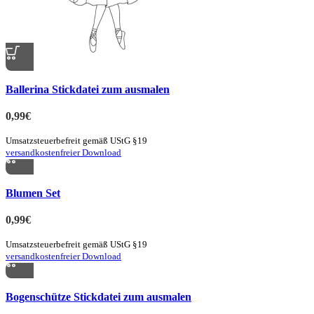
Quick view
Ballerina Stickdatei zum ausmalen
zur Merkliste hinzufügen
0,99
€
Umsatzsteuerbefreit gemäß UStG §19
versandkostenfreier Download
Quick view
Blumen Set
zur Merkliste hinzufügen
0,99
€
Umsatzsteuerbefreit gemäß UStG §19
versandkostenfreier Download
Quick view
Bogenschütze Stickdatei zum ausmalen
zur Merkliste hinzufügen