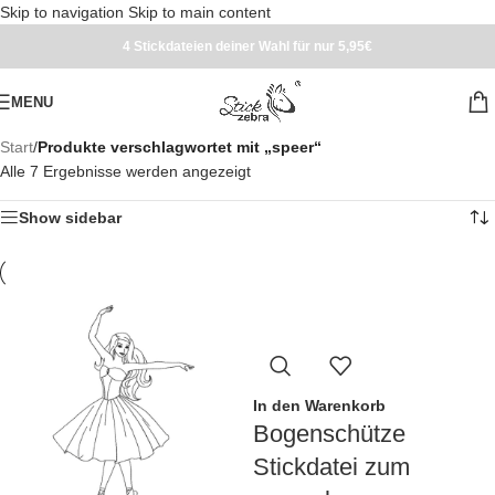
Skip to navigation
Skip to main content
4 Stickdateien deiner Wahl für nur 5,95€
MENU
Start
/
Produkte verschlagwortet mit „speer“
Alle 7 Ergebnisse werden angezeigt
Show sidebar
In den Warenkorb
Bogenschütze
Stickdatei zum