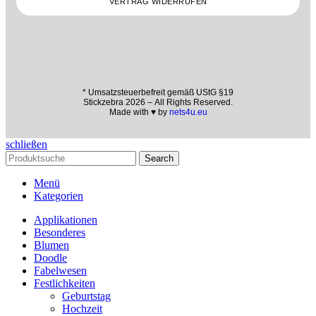
VERTRAG WIDERRUFEN
* Umsatzsteuerbefreit gemäß UStG §19
Stickzebra 2026 – All Rights Reserved.
Made with ♥ by
nets4u.eu
schließen
Search
Menü
Kategorien
Applikationen
Besonderes
Blumen
Doodle
Fabelwesen
Festlichkeiten
Geburtstag
Hochzeit